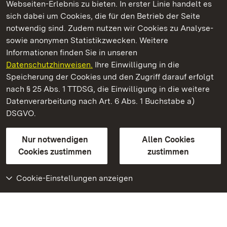
Webseiten-Erlebnis zu bieten. In erster Linie handelt es
Kommen. Staunen. Genießen.
sich dabei um Cookies, die für den Betrieb der Seite
notwendig sind. Zudem nutzen wir Cookies zu Analyse-
sowie anonymen Statistikzwecken. Weitere
Informationen finden Sie in unseren
Datenschutzhinweisen.
Ihre Einwilligung in die
Hochburg bei Emmendingen
Speicherung der Cookies und den Zugriff darauf erfolgt
nach § 25 Abs. 1 TTDSG, die Einwilligung in die weitere
Staatliche Schlösser und Gärten Baden-Württemberg
Datenverarbeitung nach Art. 6 Abs. 1 Buchstabe a)
DSGVO.
Kontakt
FAQ
Impressum
Datenschutz
Gebärdensprache
Leichte Sprache
Erklärung zur Barrierefreiheit
Nur notwendigen
Allen Cookies
BITV-konform (geprüfte Seiten)
Cookies zustimmen
zustimmen
Cookie-Einstellungen anzeigen
Weiteres
Portal
Monumente
Besuchen Sie uns auf
Facebook