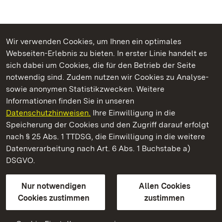
Wir verwenden Cookies, um Ihnen ein optimales
Webseiten-Erlebnis zu bieten. In erster Linie handelt es
Kommen. Staunen. Genießen.
sich dabei um Cookies, die für den Betrieb der Seite
notwendig sind. Zudem nutzen wir Cookies zu Analyse-
sowie anonymen Statistikzwecken. Weitere
Informationen finden Sie in unseren
Datenschutzhinweisen.
Ihre Einwilligung in die
Hochburg bei Emmendingen
Speicherung der Cookies und den Zugriff darauf erfolgt
nach § 25 Abs. 1 TTDSG, die Einwilligung in die weitere
Staatliche Schlösser und Gärten Baden-Württemberg
Datenverarbeitung nach Art. 6 Abs. 1 Buchstabe a)
DSGVO.
Kontakt
FAQ
Impressum
Datenschutz
Gebärdensprache
Leichte Sprache
Erklärung zur Barrierefreiheit
Nur notwendigen
Allen Cookies
BITV-konform (geprüfte Seiten)
Cookies zustimmen
zustimmen