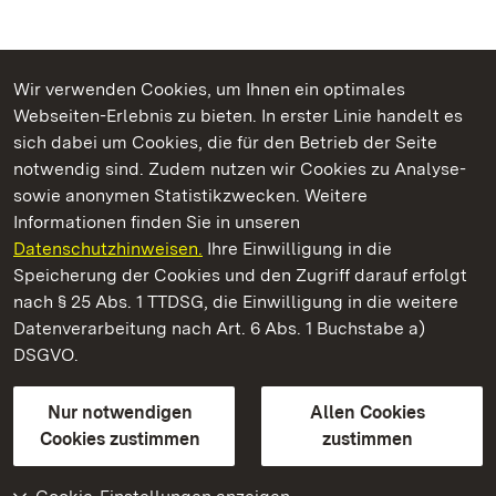
Wir verwenden Cookies, um Ihnen ein optimales
Webseiten-Erlebnis zu bieten. In erster Linie handelt es
Kommen. Staunen. Genießen.
sich dabei um Cookies, die für den Betrieb der Seite
notwendig sind. Zudem nutzen wir Cookies zu Analyse-
sowie anonymen Statistikzwecken. Weitere
Informationen finden Sie in unseren
Datenschutzhinweisen.
Ihre Einwilligung in die
Hochburg bei Emmendingen
Speicherung der Cookies und den Zugriff darauf erfolgt
nach § 25 Abs. 1 TTDSG, die Einwilligung in die weitere
Staatliche Schlösser und Gärten Baden-Württemberg
Datenverarbeitung nach Art. 6 Abs. 1 Buchstabe a)
DSGVO.
Kontakt
FAQ
Impressum
Datenschutz
Gebärdensprache
Leichte Sprache
Erklärung zur Barrierefreiheit
Nur notwendigen
Allen Cookies
BITV-konform (geprüfte Seiten)
Cookies zustimmen
zustimmen