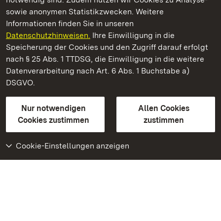
sowie anonymen Statistikzwecken. Weitere
Informationen finden Sie in unseren
Datenschutzhinweisen.
Ihre Einwilligung in die
Hochburg bei Emmendingen
Speicherung der Cookies und den Zugriff darauf erfolgt
nach § 25 Abs. 1 TTDSG, die Einwilligung in die weitere
Staatliche Schlösser und Gärten Baden-Württemberg
Datenverarbeitung nach Art. 6 Abs. 1 Buchstabe a)
DSGVO.
Kontakt
FAQ
Impressum
Datenschutz
Gebärdensprache
Leichte Sprache
Erklärung zur Barrierefreiheit
Nur notwendigen
Allen Cookies
BITV-konform (geprüfte Seiten)
Cookies zustimmen
zustimmen
Cookie-Einstellungen anzeigen
Weiteres
Portal
Monumente
Besuchen Sie uns auf
Facebook
Besuchen Sie uns auf
Instagram
Besuchen Sie uns auf