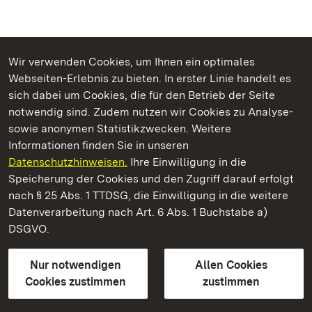
Wir verwenden Cookies, um Ihnen ein optimales
Webseiten-Erlebnis zu bieten. In erster Linie handelt es
Kommen. Staunen. Genießen.
sich dabei um Cookies, die für den Betrieb der Seite
notwendig sind. Zudem nutzen wir Cookies zu Analyse-
sowie anonymen Statistikzwecken. Weitere
Informationen finden Sie in unseren
Datenschutzhinweisen.
Ihre Einwilligung in die
Hochburg bei Emmendingen
Speicherung der Cookies und den Zugriff darauf erfolgt
nach § 25 Abs. 1 TTDSG, die Einwilligung in die weitere
Staatliche Schlösser und Gärten Baden-Württemberg
Datenverarbeitung nach Art. 6 Abs. 1 Buchstabe a)
DSGVO.
Kontakt
FAQ
Impressum
Datenschutz
Gebärdensprache
Leichte Sprache
Erklärung zur Barrierefreiheit
Nur notwendigen
Allen Cookies
BITV-konform (geprüfte Seiten)
Cookies zustimmen
zustimmen