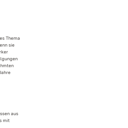
ndes Thema
enn sie
rker
olgungen
rühmten
 Jahre
issen aus
s mit