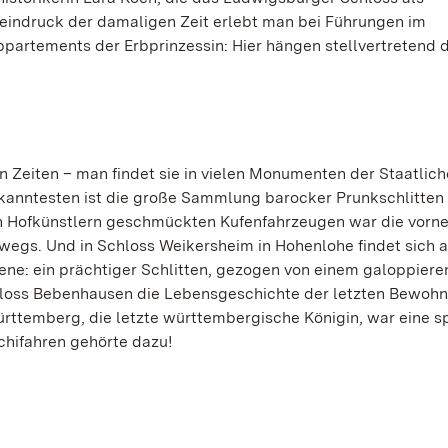
meindruck der damaligen Zeit erlebt man bei Führungen im
rtements der Erbprinzessin: Hier hängen stellvertretend di
n Zeiten – man findet sie in vielen Monumenten der Staatlic
anntesten ist die große Sammlung barocker Prunkschlitten
en Hofkünstlern geschmückten Kufenfahrzeugen war die vor
wegs. Und in Schloss Weikersheim in Hohenlohe findet sich a
ene: ein prächtiger Schlitten, gezogen von einem galoppier
hloss Bebenhausen die Lebensgeschichte der letzten Bewohne
rttemberg, die letzte württembergische Königin, war eine sp
chifahren gehörte dazu!