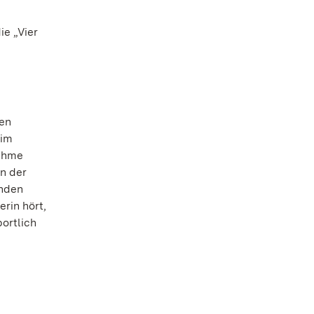
e „Vier
hen
 im
nehme
n der
enden
rin hört,
ortlich