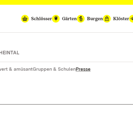
Schlösser
Gärten
Burgen
Klöster
HEINTAL
ert & amüsant
Gruppen & Schulen
Presse