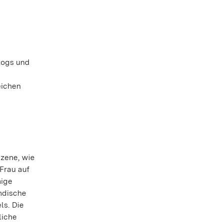
zogs und
eichen
Szene, wie
Frau auf
nige
ändische
ls. Die
liche