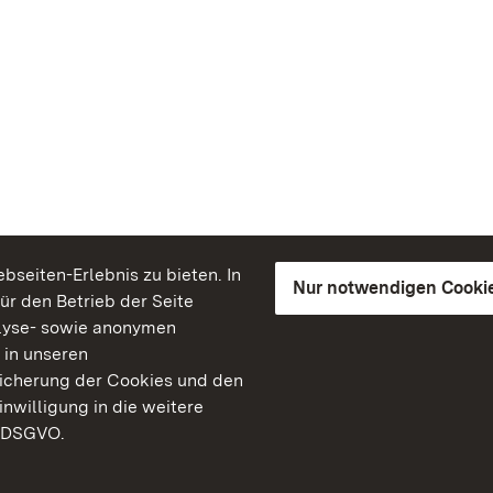
seiten-Erlebnis zu bieten. In
Nur notwendigen Cooki
für den Betrieb der Seite
lyse- sowie anonymen
 in unseren
peicherung der Cookies und den
inwilligung in die weitere
) DSGVO.
Staatliche Schlösser un
Baden-Württemberg