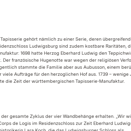
 Tapisserie gehört nämlich zu einer Serie, deren übergreife
esidenzschloss Ludwigsburg sind zudem kostbare Raritäten, d
nufaktur: 1698 hatte Herzog Eberhard Ludwig den Teppichwi
. Der französische Hugenotte war wegen der religiösen Verf
igentlich stammte die Familie aber aus Aubusson, einem be
r viele Aufträge für den herzoglichen Hof aus. 1739 – wenige
e die Zeit der württembergischen Tapisserie-Manufaktur.
 der gesamte Zyklus der vier Wandbehänge erhalten. „Wir w
Corps de Logis im Residenzschloss zur Zeit Eberhard Ludwig
historikerin Lara Koch, die das Ludwigsburger Schloss als