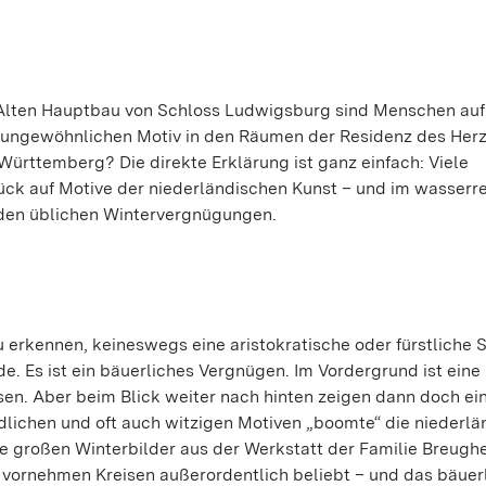
Alten Hauptbau von Schloss Ludwigsburg sind Menschen auf
 ungewöhnlichen Motiv in den Räumen der Residenz des Her
ürttemberg? Die direkte Erklärung ist ganz einfach: Viele
rück auf Motive der niederländischen Kunst – und im wasserr
u den üblichen Wintervergnügungen.
zu erkennen, keineswegs eine aristokratische oder fürstliche 
. Es ist ein bäuerliches Vergnügen. Im Vordergrund ist eine 
sen. Aber beim Blick weiter nach hinten zeigen dann doch ei
ndlichen und oft auch witzigen Motiven „boomte“ die niederl
e großen Winterbilder aus der Werkstatt der Familie Breughe
vornehmen Kreisen außerordentlich beliebt – und das bäuer