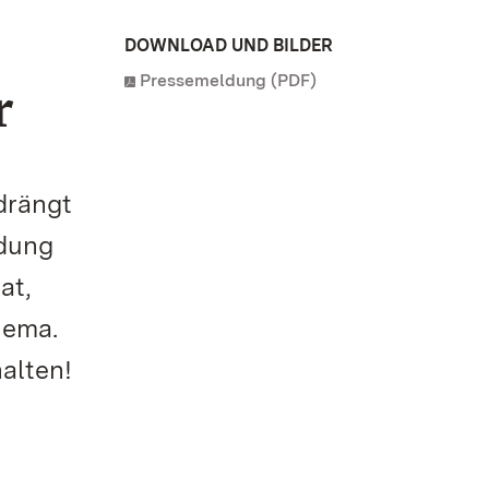
DOWNLOAD UND BILDER
Pressemeldung (PDF)
r
drängt
ndung
at,
hema.
alten!