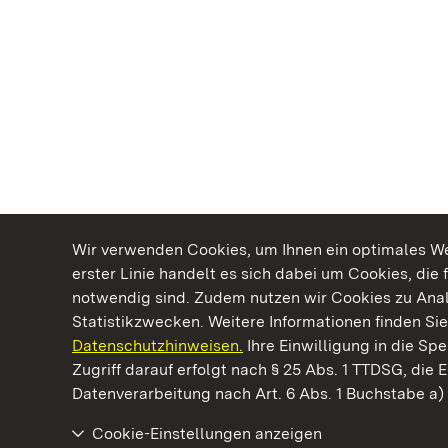
Wir verwenden Cookies, um Ihnen ein optimales Web
erster Linie handelt es sich dabei um Cookies, die 
notwendig sind. Zudem nutzen wir Cookies zu Ana
Statistikzwecken. Weitere Informationen finden Sie
Datenschutzhinweisen.
Ihre Einwilligung in die S
Kommen. Staunen. Genießen.
Zugriff darauf erfolgt nach § 25 Abs. 1 TTDSG, die E
Datenverarbeitung nach Art. 6 Abs. 1 Buchstabe a
Cookie-Einstellungen anzeigen