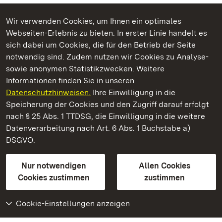
Wir verwenden Cookies, um Ihnen ein optimales
Webseiten-Erlebnis zu bieten. In erster Linie handelt es
Kommen. Staunen. Genießen.
sich dabei um Cookies, die für den Betrieb der Seite
notwendig sind. Zudem nutzen wir Cookies zu Analyse-
sowie anonymen Statistikzwecken. Weitere
Informationen finden Sie in unseren
Datenschutzhinweisen.
Ihre Einwilligung in die
Hochburg bei Emmendingen
Speicherung der Cookies und den Zugriff darauf erfolgt
nach § 25 Abs. 1 TTDSG, die Einwilligung in die weitere
Staatliche Schlösser und Gärten Baden-Württemberg
Datenverarbeitung nach Art. 6 Abs. 1 Buchstabe a)
DSGVO.
Kontakt
FAQ
Impressum
Datenschutz
Gebärdensprache
Leichte Sprache
Erklärung zur Barrierefreiheit
Nur notwendigen
Allen Cookies
BITV-konform (geprüfte Seiten)
Cookies zustimmen
zustimmen
Cookie-Einstellungen anzeigen
Weiteres