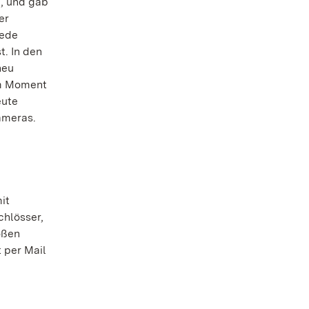
, und gab
er
Jede
t. In den
neu
em Moment
eute
ameras.
it
chlösser,
oßen
t per Mail