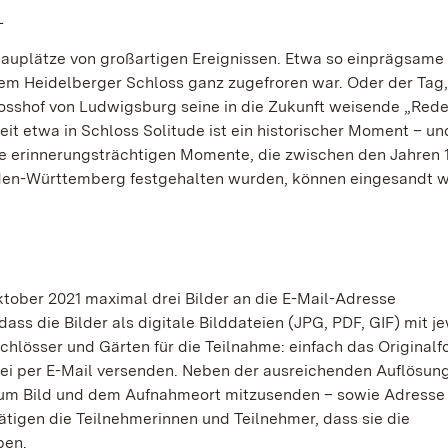
L
uplätze von großartigen Ereignissen. Etwa so einprägsame
dem Heidelberger Schloss ganz zugefroren war. Oder der Tag,
osshof von Ludwigsburg seine in die Zukunft weisende „Rede
it etwa in Schloss Solitude ist ein historischer Moment – u
lle erinnerungsträchtigen Momente, die zwischen den Jahren 
Baden-Württemberg festgehalten wurden, können eingesandt 
tober 2021 maximal drei Bilder an die E-Mail-Adresse
ss die Bilder als digitale Bilddateien (JPG, PDF, GIF) mit je
chlösser und Gärten für die Teilnahme: einfach das Originalf
ei per E-Mail versenden. Neben der ausreichenden Auflösun
 zum Bild und dem Aufnahmeort mitzusenden – sowie Adresse
tigen die Teilnehmerinnen und Teilnehmer, dass sie die
ben.