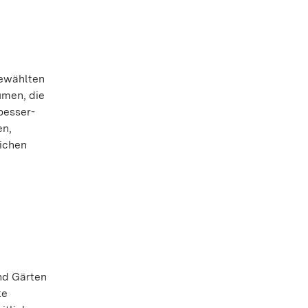
gewählten
umen, die
oesser-
en,
lichen
nd Gärten
te