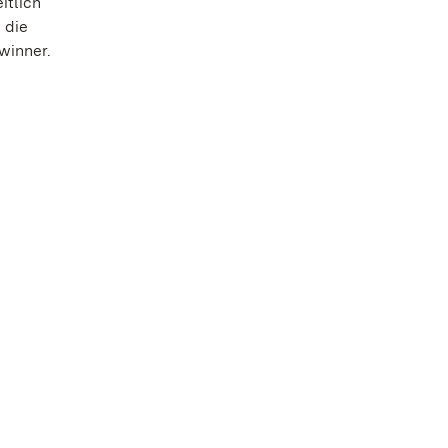
itlich
 die
winner.