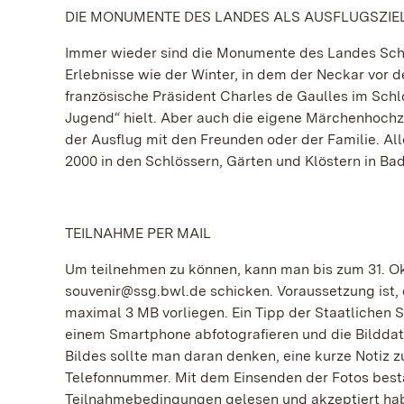
DIE MONUMENTE DES LANDES ALS AUSFLUGSZIE
Immer wieder sind die Monumente des Landes Scha
Erlebnisse wie der Winter, in dem der Neckar vor 
französische Präsident Charles de Gaulles im Schl
Jugend“ hielt. Aber auch die eigene Märchenhochze
der Ausflug mit den Freunden oder der Familie. A
2000 in den Schlössern, Gärten und Klöstern in 
TEILNAHME PER MAIL
Um teilnehmen zu können, kann man bis zum 31. Ok
souvenir@ssg.bwl.de schicken. Voraussetzung ist, da
maximal 3 MB vorliegen. Ein Tipp der Staatlichen S
einem Smartphone abfotografieren und die Bilddat
Bildes sollte man daran denken, eine kurze Notiz
Telefonnummer. Mit dem Einsenden der Fotos bestä
Teilnahmebedingungen gelesen und akzeptiert ha