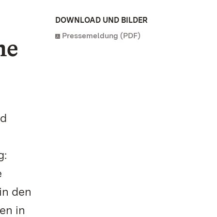
DOWNLOAD UND BILDER
Pressemeldung (PDF)
me
nd
g:
e
in den
en in