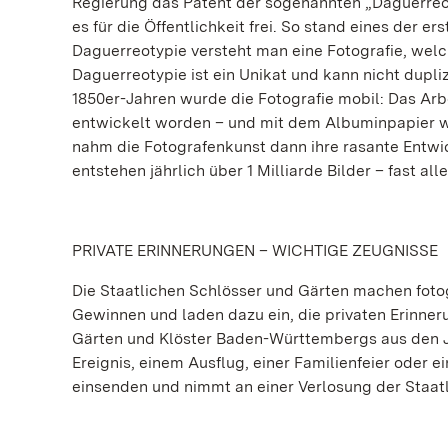
Regierung das Patent der sogenannten „Daguerreo
es für die Öffentlichkeit frei. So stand eines der e
Daguerreotypie versteht man eine Fotografie, welc
Daguerreotypie ist ein Unikat und kann nicht dupliz
1850er-Jahren wurde die Fotografie mobil: Das Arb
entwickelt worden – und mit dem Albuminpapier w
nahm die Fotografenkunst dann ihre rasante Entwi
entstehen jährlich über 1 Milliarde Bilder – fast 
PRIVATE ERINNERUNGEN – WICHTIGE ZEUGNISSE
Die Staatlichen Schlösser und Gärten machen foto
Gewinnen und laden dazu ein, die privaten Erinner
Gärten und Klöster Baden-Württembergs aus den J
Ereignis, einem Ausflug, einer Familienfeier oder 
einsenden und nimmt an einer Verlosung der Staatl