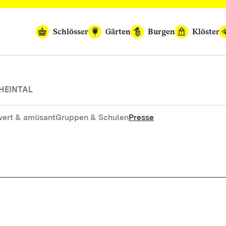
Schlösser
Gärten
Burgen
Klöster
HEINTAL
ert & amüsant
Gruppen & Schulen
Presse