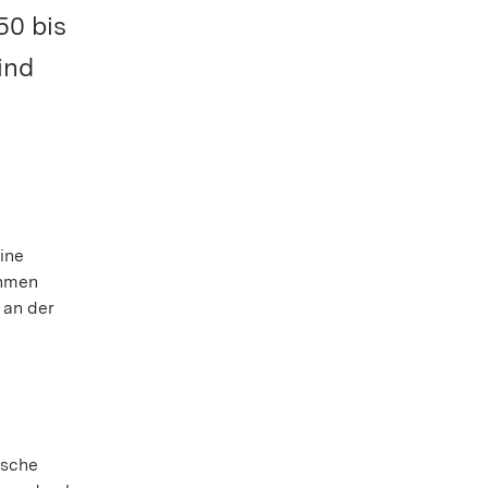
50 bis
ind
ine
ahmen
 an der
ische