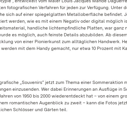
typie“, entwickelt vom Maler Louis Jacques Mandé Daguerre
rsten fotografischen Verfahren für jeden zur Verfügung. Unter d
he sich auf einer spiegelglatten Metalloberfläche befindet. 
iert werden, wie es mit einem Negativ oder digital möglich is
eitsmaterial, handliche lichtempfindliche Platten, war ganz 
urde es möglich, auch feinste Details abzubilden. Ab dies
cklung von einer Pionierkunst zum alltäglichen Handwerk. H
alle werden mit dem Handy gemacht, nur etwa 10 Prozent mit K
grafische „Souvenirs“ jetzt zum Thema einer Sommeraktion m
ungen einzusenden. Wer dabei Erinnerungen an Ausflüge in S
ahren von 1950 bis 2000 wiederentdeckt hat – von einem gr
einem romantischen Augenblick zu zweit – kann die Fotos jetz
ichen Schlösser und Gärten teil.