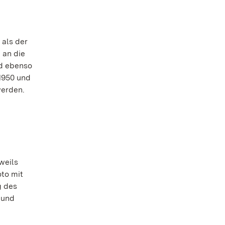
 als der
 an die
nd ebenso
1950 und
werden.
weils
oto mit
g des
 und