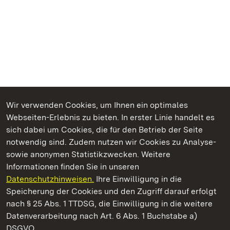
Wir verwenden Cookies, um Ihnen ein optimales
Webseiten-Erlebnis zu bieten. In erster Linie handelt es
Kommen. Staunen. Genießen.
sich dabei um Cookies, die für den Betrieb der Seite
notwendig sind. Zudem nutzen wir Cookies zu Analyse-
sowie anonymen Statistikzwecken. Weitere
Informationen finden Sie in unseren
Datenschutzhinweisen.
Ihre Einwilligung in die
Hochburg bei Emmendingen
Speicherung der Cookies und den Zugriff darauf erfolgt
nach § 25 Abs. 1 TTDSG, die Einwilligung in die weitere
Staatliche Schlösser und Gärten Baden-Württemberg
Datenverarbeitung nach Art. 6 Abs. 1 Buchstabe a)
DSGVO.
Kontakt
FAQ
Impressum
Datenschutz