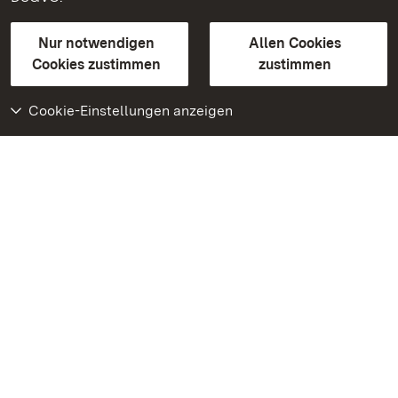
Gebärdensprache
Leichte Sprache
Erklärung zur Barrierefreiheit
Nur notwendigen
Allen Cookies
BITV-konform (geprüfte Seiten)
Cookies zustimmen
zustimmen
Cookie-Einstellungen anzeigen
Weiteres
Portal
Monumente
Besuchen Sie uns auf
Facebook
Besuchen Sie uns auf
Instagram
Besuchen Sie uns auf
Youtube
Lernen Sie unsere Apps
kennen
Google Play Store
App Store für iPhone