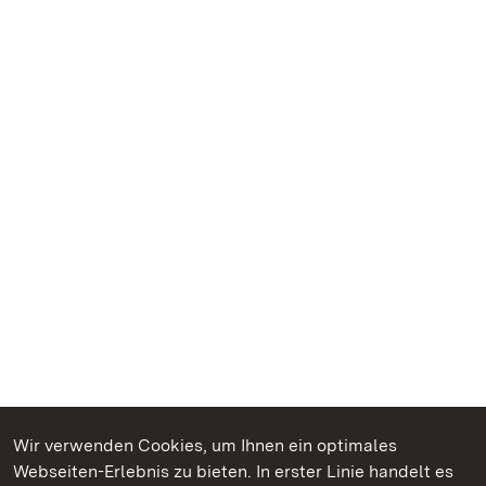
Wir verwenden Cookies, um Ihnen ein optimales
Webseiten-Erlebnis zu bieten. In erster Linie handelt es
Kommen. Staunen. Genießen.