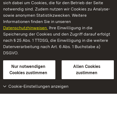
sich dabei um Cookies, die für den Betrieb der Seite
notwendig sind. Zudem nutzen wir Cookies zu Analyse-
sowie anonymen Statistikzwecken. Weitere
Informationen finden Sie in unseren
Datenschutzhinweisen.
Ihre Einwilligung in die
Hochburg bei Emmendingen
Speicherung der Cookies und den Zugriff darauf erfolgt
nach § 25 Abs. 1 TTDSG, die Einwilligung in die weitere
Staatliche Schlösser und Gärten Baden-Württemberg
Datenverarbeitung nach Art. 6 Abs. 1 Buchstabe a)
DSGVO.
Kontakt
FAQ
Impressum
Datenschutz
Gebärdensprache
Leichte Sprache
Erklärung zur Barrierefreiheit
Nur notwendigen
Allen Cookies
BITV-konform (geprüfte Seiten)
Cookies zustimmen
zustimmen
Cookie-Einstellungen anzeigen
Weiteres
Portal
Monumente
Besuchen Sie uns auf
Facebook
Besuchen Sie uns auf