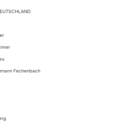
 DEUTSCHLAND
er
eimer
eu
ermann Fechenbach
erg