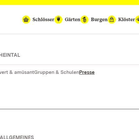
Schlösser
Gärten
Burgen
Klöster
HEINTAL
ert & amüsant
Gruppen & Schulen
Presse
 ALLGEMEINES