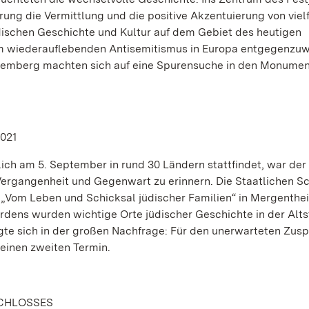
ng die Vermittlung und die positive Akzentuierung von viel
dischen Geschichte und Kultur auf dem Gebiet des heutigen
em wiederauflebenden Antisemitismus in Europa entgegenzuw
ttemberg machten sich auf eine Spurensuche in den Monume
021
lich am 5. September in rund 30 Ländern stattfindet, war der
Vergangenheit und Gegenwart zu erinnern. Die Staatlichen S
 „Vom Leben und Schicksal jüdischer Familien“ in Mergenthe
ens wurden wichtige Orte jüdischer Geschichte in der Alts
gte sich in der großen Nachfrage: Für den unerwarteten Zus
 einen zweiten Termin.
SCHLOSSES