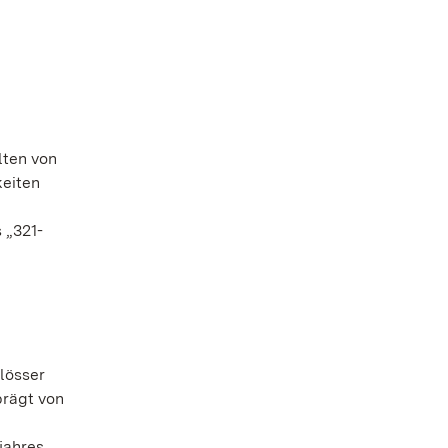
lten von
keiten
 „321-
lösser
prägt von
jahres