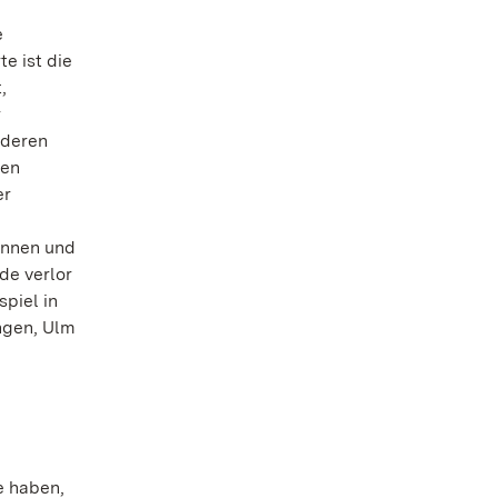
e
e ist die
,
r
nderen
gen
er
innen und
de verlor
piel in
ngen, Ulm
e haben,