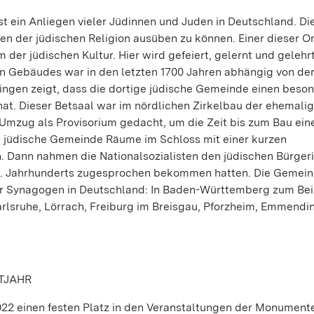
ist ein Anliegen vieler Jüdinnen und Juden in Deutschland. Di
n der jüdischen Religion ausüben zu können. Einer dieser Ort
der jüdischen Kultur. Hier wird gefeiert, gelernt und gelehrt
hen Gebäudes war in den letzten 1700 Jahren abhängig von de
ingen zeigt, dass die dortige jüdische Gemeinde einen beso
hat. Dieser Betsaal war im nördlichen Zirkelbau der ehemali
Umzug als Provisorium gedacht, um die Zeit bis zum Bau ein
e jüdische Gemeinde Räume im Schloss mit einer kurzen
n. Dann nahmen die Nationalsozialisten den jüdischen Bürger
 19. Jahrhunderts zugesprochen bekommen hatten. Die Gemein
der Synagogen in Deutschland: In Baden-Württemberg zum Beis
rlsruhe, Lörrach, Freiburg im Breisgau, Pforzheim, Emmendi
STJAHR
022 einen festen Platz in den Veranstaltungen der Monument