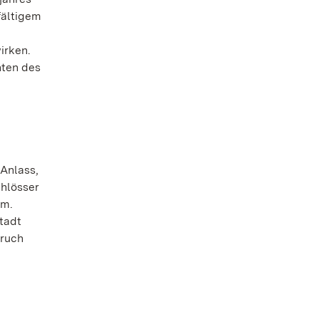
fältigem
irken.
nten des
 Anlass,
chlösser
im.
tadt
pruch