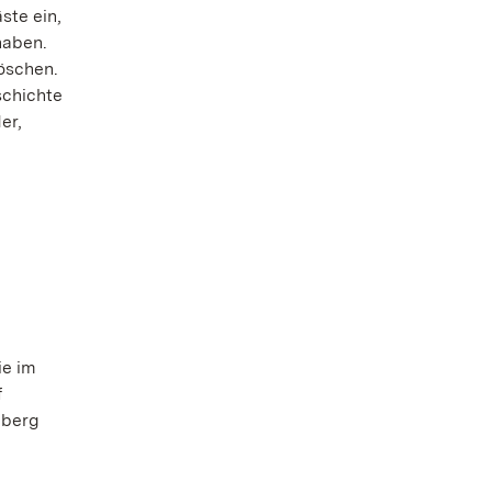
ste ein,
haben.
öschen.
schichte
er,
ie im
f
mberg