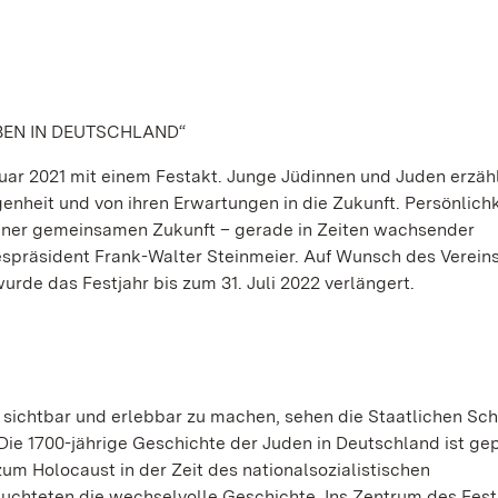
EBEN IN DEUTSCHLAND“
ebruar 2021 mit einem Festakt. Junge Jüdinnen und Juden erzäh
genheit und von ihren Erwartungen in die Zukunft. Persönlich
einer gemeinsamen Zukunft – gerade in Zeiten wachsender
spräsident Frank-Walter Steinmeier. Auf Wunsch des Vereins
urde das Festjahr bis zum 31. Juli 2022 verlängert.
sichtbar und erlebbar zu machen, sehen die Staatlichen Sch
ie 1700-jährige Geschichte der Juden in Deutschland ist ge
m Holocaust in der Zeit des nationalsozialistischen
uchteten die wechselvolle Geschichte. Ins Zentrum des Fest