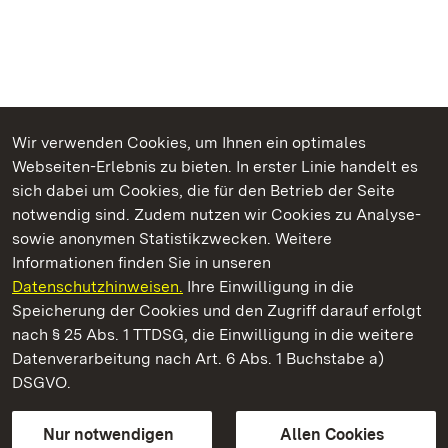
Wir verwenden Cookies, um Ihnen ein optimales
Webseiten-Erlebnis zu bieten. In erster Linie handelt es
Kommen. Staunen. Genießen.
sich dabei um Cookies, die für den Betrieb der Seite
notwendig sind. Zudem nutzen wir Cookies zu Analyse-
sowie anonymen Statistikzwecken. Weitere
Informationen finden Sie in unseren
Datenschutzhinweisen.
Ihre Einwilligung in die
Hochburg bei Emmendingen
Speicherung der Cookies und den Zugriff darauf erfolgt
nach § 25 Abs. 1 TTDSG, die Einwilligung in die weitere
Staatliche Schlösser und Gärten Baden-Württemberg
Datenverarbeitung nach Art. 6 Abs. 1 Buchstabe a)
DSGVO.
Kontakt
FAQ
Impressum
Datenschutz
Gebärdensprache
Leichte Sprache
Erklärung zur Barrierefreiheit
Nur notwendigen
Allen Cookies