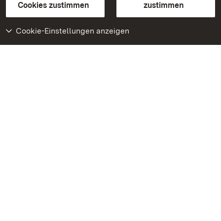
BITV-konform (geprüfte Seiten)
Cookies zustimmen
zustimmen
Cookie-Einstellungen anzeigen
Weiteres
Portal
Monumente
Besuchen Sie uns auf
Facebook
Besuchen Sie uns auf
Instagram
Besuchen Sie uns auf
Youtube
Lernen Sie unsere Apps
kennen
Google Play Store
App Store für iPhone