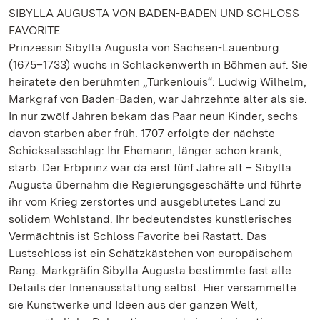
SIBYLLA AUGUSTA VON BADEN-BADEN UND SCHLOSS
FAVORITE
Prinzessin Sibylla Augusta von Sachsen-Lauenburg
(1675–1733) wuchs in Schlackenwerth in Böhmen auf. Sie
heiratete den berühmten „Türkenlouis“: Ludwig Wilhelm,
Markgraf von Baden-Baden, war Jahrzehnte älter als sie.
In nur zwölf Jahren bekam das Paar neun Kinder, sechs
davon starben aber früh. 1707 erfolgte der nächste
Schicksalsschlag: Ihr Ehemann, länger schon krank,
starb. Der Erbprinz war da erst fünf Jahre alt – Sibylla
Augusta übernahm die Regierungsgeschäfte und führte
ihr vom Krieg zerstörtes und ausgeblutetes Land zu
solidem Wohlstand. Ihr bedeutendstes künstlerisches
Vermächtnis ist Schloss Favorite bei Rastatt. Das
Lustschloss ist ein Schätzkästchen von europäischem
Rang. Markgräfin Sibylla Augusta bestimmte fast alle
Details der Innenausstattung selbst. Hier versammelte
sie Kunstwerke und Ideen aus der ganzen Welt,