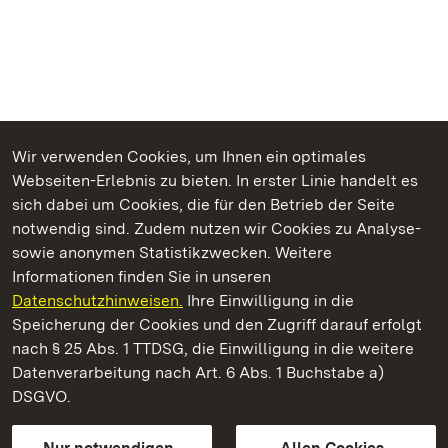
Wir verwenden Cookies, um Ihnen ein optimales
Webseiten-Erlebnis zu bieten. In erster Linie handelt es
Kommen. Staunen. Genießen.
sich dabei um Cookies, die für den Betrieb der Seite
notwendig sind. Zudem nutzen wir Cookies zu Analyse-
sowie anonymen Statistikzwecken. Weitere
Informationen finden Sie in unseren
Datenschutzhinweisen.
Ihre Einwilligung in die
Hochburg bei Emmendingen
Speicherung der Cookies und den Zugriff darauf erfolgt
nach § 25 Abs. 1 TTDSG, die Einwilligung in die weitere
Staatliche Schlösser und Gärten Baden-Württemberg
Datenverarbeitung nach Art. 6 Abs. 1 Buchstabe a)
DSGVO.
Kontakt
FAQ
Impressum
Datenschutz
Gebärdensprache
Leichte Sprache