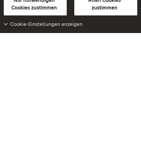
Erklärung zur Barrierefreiheit
Nur notwendigen
Allen Cookies
BITV-konform (geprüfte Seiten)
Cookies zustimmen
zustimmen
Cookie-Einstellungen anzeigen
Weiteres
Portal
Monumente
Besuchen Sie uns auf
Facebook
Besuchen Sie uns auf
Instagram
Besuchen Sie uns auf
Youtube
Lernen Sie unsere Apps
kennen
Google Play Store
App Store für iPhone