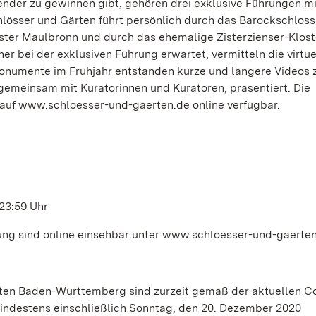
ender zu gewinnen gibt, gehören drei exklusive Führungen m
hlösser und Gärten führt persönlich durch das Barockschloss
er Maulbronn und durch das ehemalige Zisterzienser-Klost
 bei der exklusiven Führung erwartet, vermitteln die virtue
numente im Frühjahr entstanden kurze und längere Videos 
emeinsam mit Kuratorinnen und Kuratoren, präsentiert. Die
 auf www.schloesser-und-gaerten.de online verfügbar.
 23:59 Uhr
g sind online einsehbar unter www.schloesser-und-gaerten
ten Baden-Württemberg sind zurzeit gemäß der aktuellen C
ndestens einschließlich Sonntag, den 20. Dezember 2020