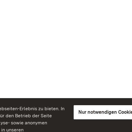
seiten-Erlebnis zu bieten. In
Nur notwendigen Cooki
für den Betrieb der Seite
lyse- sowie anonymen
 in unseren