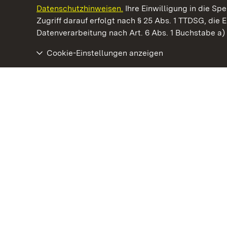
Datenschutzhinweisen.
Ihre Einwilligung in die S
Kommen. Staunen. Genießen.
Zugriff darauf erfolgt nach § 25 Abs. 1 TTDSG, die E
Datenverarbeitung nach Art. 6 Abs. 1 Buchstabe a
Cookie-Einstellungen anzeigen
Hochburg bei Emmendingen