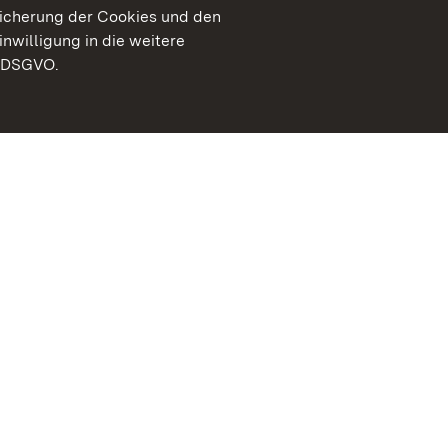
peicherung der Cookies und den
inwilligung in die weitere
) DSGVO.
Staatliche Schlösser un
Baden-Württemberg
Kontakt
FAQ
Impressum
Datenschutz
Gebärdensprache
Leichte Sprache
Erklärung zur Barrierefre
BITV-konform (geprüfte S