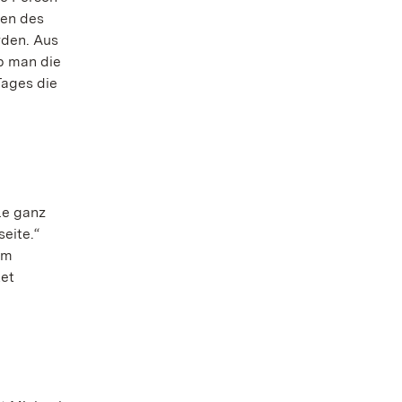
nen des
rden. Aus
b man die
Tages die
le ganz
seite.“
um
tet