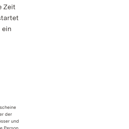
 Zeit
tartet
 ein
tscheine
er der
össer und
de Person