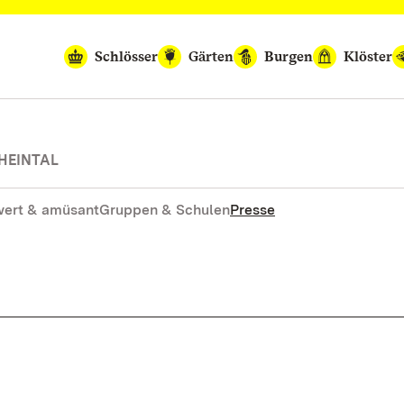
Schlösser
Gärten
Burgen
Klöster
HEINTAL
ert & amüsant
Gruppen & Schulen
Presse