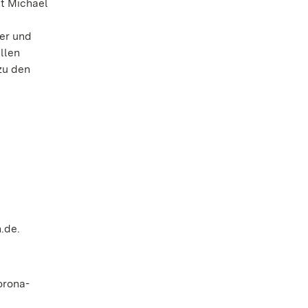
it Michael
er und
llen
zu den
.de.
orona-