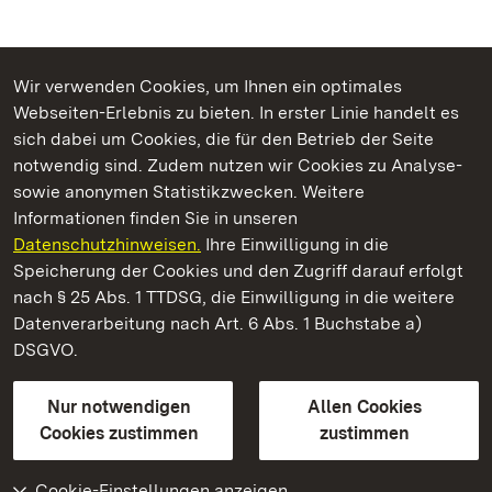
Wir verwenden Cookies, um Ihnen ein optimales
Webseiten-Erlebnis zu bieten. In erster Linie handelt es
Kommen. Staunen. Genießen.
sich dabei um Cookies, die für den Betrieb der Seite
notwendig sind. Zudem nutzen wir Cookies zu Analyse-
sowie anonymen Statistikzwecken. Weitere
Informationen finden Sie in unseren
Datenschutzhinweisen.
Ihre Einwilligung in die
Hochburg bei Emmendingen
Speicherung der Cookies und den Zugriff darauf erfolgt
nach § 25 Abs. 1 TTDSG, die Einwilligung in die weitere
Staatliche Schlösser und Gärten Baden-Württemberg
Datenverarbeitung nach Art. 6 Abs. 1 Buchstabe a)
DSGVO.
Kontakt
FAQ
Impressum
Datenschutz
Gebärdensprache
Leichte Sprache
Erklärung zur Barrierefreiheit
Nur notwendigen
Allen Cookies
BITV-konform (geprüfte Seiten)
Cookies zustimmen
zustimmen
Cookie-Einstellungen anzeigen