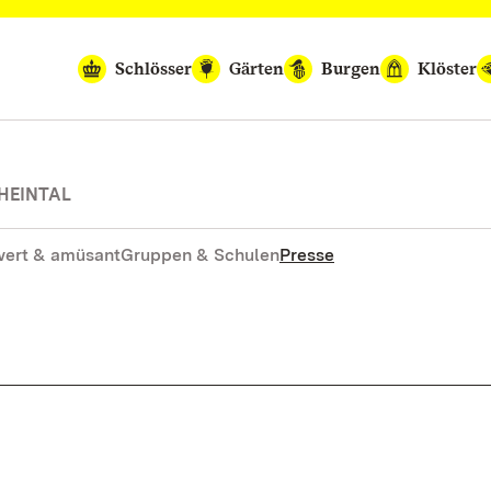
Schlösser
Gärten
Burgen
Klöster
HEINTAL
ert & amüsant
Gruppen & Schulen
Presse