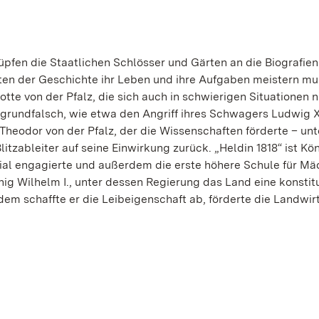
pfen die Staatlichen Schlösser und Gärten an die Biografien
kten der Geschichte ihr Leben und ihre Aufgaben meistern mu
lotte von der Pfalz, die sich auch in schwierigen Situationen n
 grundfalsch, wie etwa den Angriff ihres Schwagers Ludwig X
l Theodor von der Pfalz, der die Wissenschaften förderte – unt
tzableiter auf seine Einwirkung zurück. „Heldin 1818“ ist Kön
zial engagierte und außerdem die erste höhere Schule für M
ig Wilhelm I., unter dessen Regierung das Land eine konstit
em schaffte er die Leibeigenschaft ab, förderte die Landwir