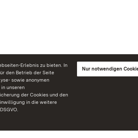
seiten-Erlebnis zu bieten. In
Nur notwendigen Cooki
für den Betrieb der Seite
lyse- sowie anonymen
 in unseren
peicherung der Cookies und den
inwilligung in die weitere
) DSGVO.
Staatliche Schlösser un
Baden-Württemberg
Kontakt