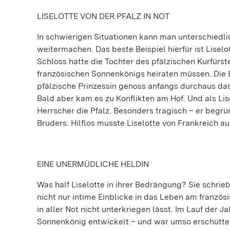
LISELOTTE VON DER PFALZ IN NOT
In schwierigen Situationen kann man unterschiedlic
weitermachen.
Das beste Beispiel hierfür ist Liselo
Schloss hatte die Tochter des pfälzischen Kurfürs
französischen Sonnenkönigs heiraten müssen. Die E
pfälzische Prinzessin genoss anfangs durchaus da
Bald aber kam es zu Konflikten am Hof. Und als Lis
Herrscher die Pfalz. Besonders tragisch – er begrü
Bruders. Hilflos musste Liselotte von Frankreich a
EINE UNERMÜDLICHE HELDIN
Was half Liselotte in ihrer Bedrängung? Sie schrie
nicht nur intime Einblicke in das Leben am französi
in aller Not nicht unterkriegen lässt. Im Lauf der 
Sonnenkönig entwickelt – und war umso erschüttert