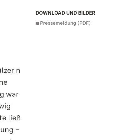
DOWNLOAD UND BILDER
Pressemeldung (PDF)
lzerin
ine
ig war
dwig
te ließ
rung –