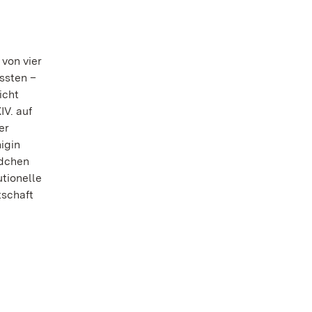
 von vier
ssten –
icht
IV. auf
er
igin
ädchen
utionelle
tschaft