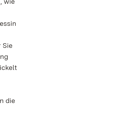
, wie
essin
 Sie
ung
ickelt
n die