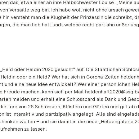
ieren das, etwa einer an ihre Halbschwester Louise: „Meine a
on Versaille weg bin. Ich habe woll nicht ohne ursach gewei
 hin versteht man die Klugheit der Prinzessin die schreibt, d
lagen, die man lieb hatt undt welche recht part ahn unßer un
n „Held oder Heldin 2020 gesucht“ auf. Die Staatlichen Schlös
e Heldin oder ein Held? Wer hat sich in Corona-Zeiten heldenh
t und eine neue Idee entwickelt? Wer einer persönlichen He
e Freude machen, kann sich per Mail heldenhaft2020@ssg.b
Gärten melden und erhält eine Schlosscard als Dank und Gesc
die Tore von 26 Schlössern, Klöstern und Gärten und gilt ab
 ist interaktiv und partizipativ angelegt: Alle sind eingelad
chenken wollen – und sie damit in die neue „Heldengalerie 2
ufnehmen zu lassen.