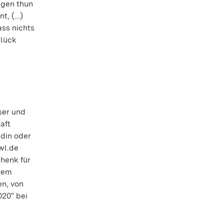
ugen thun
nt, (…)
ass nichts
glück
ser und
aft
ldin oder
wl.de
henk für
 dem
en, von
020“ bei