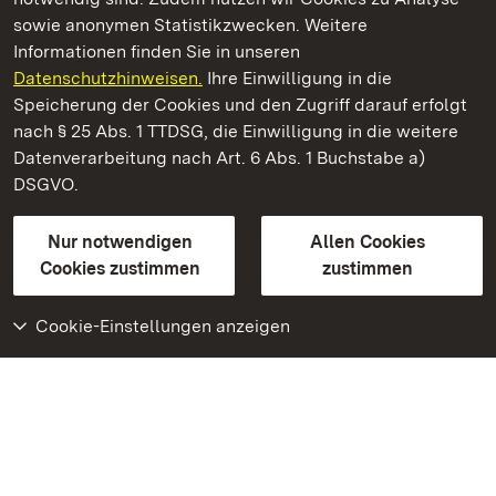
sowie anonymen Statistikzwecken. Weitere
Informationen finden Sie in unseren
Datenschutzhinweisen.
Ihre Einwilligung in die
Hochburg bei Emmendingen
Speicherung der Cookies und den Zugriff darauf erfolgt
nach § 25 Abs. 1 TTDSG, die Einwilligung in die weitere
Staatliche Schlösser und Gärten Baden-Württemberg
Datenverarbeitung nach Art. 6 Abs. 1 Buchstabe a)
DSGVO.
Kontakt
FAQ
Impressum
Datenschutz
Gebärdensprache
Leichte Sprache
Erklärung zur Barrierefreiheit
Nur notwendigen
Allen Cookies
BITV-konform (geprüfte Seiten)
Cookies zustimmen
zustimmen
Cookie-Einstellungen anzeigen
Weiteres
Portal
Monumente
Besuchen Sie uns auf
Facebook
Besuchen Sie uns auf
Instagram
Besuchen Sie uns auf