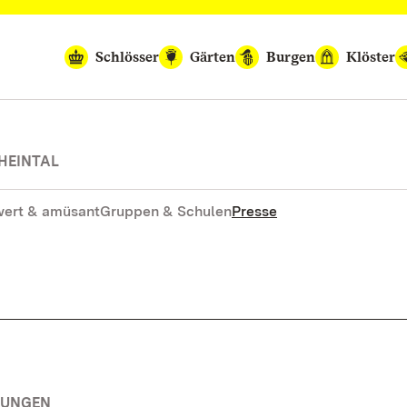
Schlösser
Gärten
Burgen
Klöster
HEINTAL
ert & amüsant
Gruppen & Schulen
Presse
TUNGEN