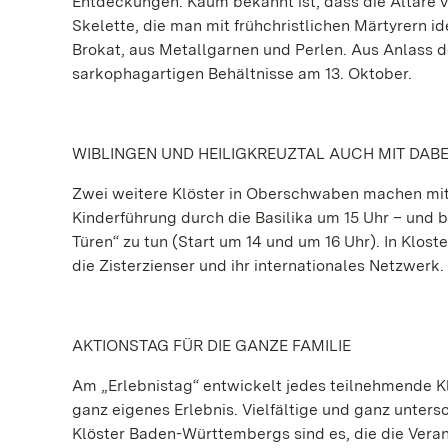
Entdeckungen. Kaum bekannt ist, dass die Altäre v
Skelette, die man mit frühchristlichen Märtyrern 
Brokat, aus Metallgarnen und Perlen. Aus Anlass d
sarkophagartigen Behältnisse am 13. Oktober.
WIBLINGEN UND HEILIGKREUZTAL AUCH MIT DABE
Zwei weitere Klöster in Oberschwaben machen mit 
Kinderführung durch die Basilika um 15 Uhr – und b
Türen“ zu tun (Start um 14 und um 16 Uhr). In Klos
die Zisterzienser und ihr internationales Netzwerk
AKTIONSTAG FÜR DIE GANZE FAMILIE
Am „Erlebnistag“ entwickelt jedes teilnehmende Kl
ganz eigenes Erlebnis. Vielfältige und ganz unters
Klöster Baden-Württembergs sind es, die die Vera