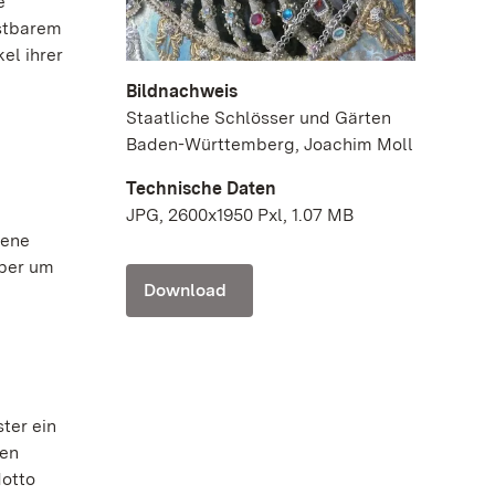
e
ostbarem
el ihrer
Bildnachweis
Staatliche Schlösser und Gärten
Baden-Württemberg, Joachim Moll
Technische Daten
JPG, 2600x1950 Pxl, 1.07 MB
sene
ober um
Download
.
ter ein
ken
Motto