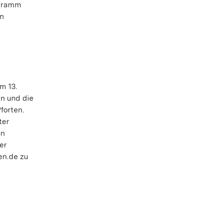
ogramm
en
m 13.
n und die
forten.
ter
on
er
en.de zu