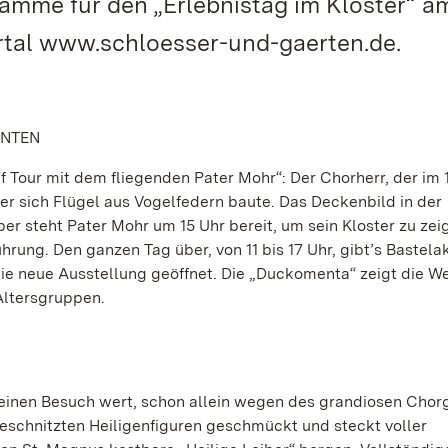
mme für den „Erlebnistag im Kloster“ am
ortal www.schloesser-und-gaerten.de.
ENTEN
 Tour mit dem fliegenden Pater Mohr“: Der Chorherr, der im 
der sich Flügel aus Vogelfedern baute. Das Deckenbild in der
ber steht Pater Mohr um 15 Uhr bereit, um sein Kloster zu zei
ührung. Den ganzen Tag über, von 11 bis 17 Uhr, gibt’s Bastela
die neue Ausstellung geöffnet. Die „Duckomenta“ zeigt die We
Altersgruppen.
 einen Besuch wert, schon allein wegen des grandiosen Chor
 geschnitzten Heiligenfiguren geschmückt und steckt voller