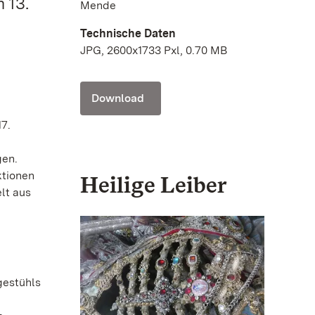
 13.
Mende
Technische Daten
JPG, 2600x1733 Pxl, 0.70 MB
Download
17.
gen.
ktionen
Heilige Leiber
lt aus
gestühls