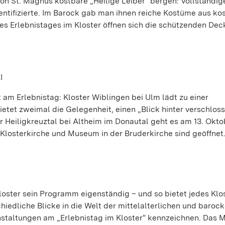
on St. Magnus kostbare „Heilige Leiber“ bergen: Vollständig
identifizierte. Im Barock gab man ihnen reiche Kostüme aus k
es Erlebnistages im Kloster öffnen sich die schützenden Deck
I
am Erlebnistag: Kloster Wiblingen bei Ulm lädt zu einer
ietet zweimal die Gelegenheit, einen „Blick hinter verschlos
ter Heiligkreuztal bei Altheim im Donautal geht es am 13. Okt
. Klosterkirche und Museum in der Bruderkirche sind geöffnet
oster sein Programm eigenständig – und so bietet jedes Klos
chiedliche Blicke in die Welt der mittelalterlichen und baroc
nstaltungen am „Erlebnistag im Kloster“ kennzeichnen. Das 