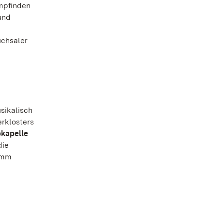
mpfinden
und
uchsaler
usikalisch
erklosters
kapelle
die
ramm