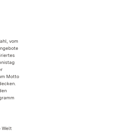
Wahl, vom
Angebote
riertes
bnistag
r
zum Motto
decken.
den
rogramm
e Welt