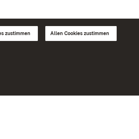
es zustimmen
Allen Cookies zustimmen
d Gärten
Weiteres
Portal
Monumente
Besuchen Sie uns auf Facebook
Besuchen Sie uns auf Instagram
Besuchen Sie uns auf Youtube
Lernen Sie unsere Apps kennen