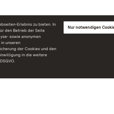
seiten-Erlebnis zu bieten. In
Nur notwendigen Cooki
für den Betrieb der Seite
lyse- sowie anonymen
 in unseren
peicherung der Cookies und den
inwilligung in die weitere
) DSGVO.
Staatliche Schlösser un
Baden-Württemberg
Kontakt
FAQ
Impressum
Datenschutz
Gebärdensprache
Leichte Sprache