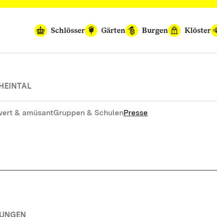
Schlösser
Gärten
Burgen
Klöster
HEINTAL
ert & amüsant
Gruppen & Schulen
Presse
TUNGEN