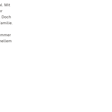
l. Mit
er
. Doch
amilie.
 immer
inellem