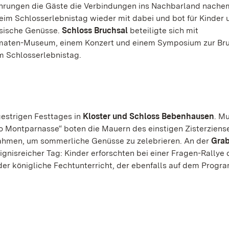
ührungen die Gäste die Verbindungen ins Nachbarland nache
im Schlosserlebnistag wieder mit dabei und bot für Kinder 
ösische Genüsse.
Schloss Bruchsal
beteiligte sich mit
omaten-Museum, einem Konzert und einem Symposium zur Br
m Schlosserlebnistag.
gestrigen Festtages in
Kloster und Schloss Bebenhausen
. M
 Montparnasse“ boten die Mauern des einstigen Zisterziens
hmen, um sommerliche Genüsse zu zelebrieren. An der
Grab
ignisreicher Tag: Kinder erforschten bei einer Fragen-Rallye 
r königliche Fechtunterricht, der ebenfalls auf dem Prog