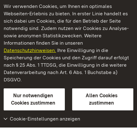
Wir verwenden Cookies, um Ihnen ein optimales
Webseiten-Erlebnis zu bieten. In erster Linie handelt es
Kommen. Staunen. Genießen.
sich dabei um Cookies, die für den Betrieb der Seite
notwendig sind. Zudem nutzen wir Cookies zu Analyse-
sowie anonymen Statistikzwecken. Weitere
Informationen finden Sie in unseren
Datenschutzhinweisen.
Ihre Einwilligung in die
Hochburg bei Emmendingen
Speicherung der Cookies und den Zugriff darauf erfolgt
nach § 25 Abs. 1 TTDSG, die Einwilligung in die weitere
Staatliche Schlösser und Gärten Baden-Württemberg
Datenverarbeitung nach Art. 6 Abs. 1 Buchstabe a)
DSGVO.
Kontakt
FAQ
Impressum
Datenschutz
Gebärdensprache
Leichte Sprache
Erklärung zur Barrierefreiheit
Nur notwendigen
Allen Cookies
BITV-konform (geprüfte Seiten)
Cookies zustimmen
zustimmen
Cookie-Einstellungen anzeigen
Weiteres
Portal
Monumente