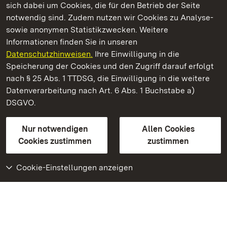
sich dabei um Cookies, die für den Betrieb der Seite
notwendig sind. Zudem nutzen wir Cookies zu Analyse-
sowie anonymen Statistikzwecken. Weitere
Informationen finden Sie in unseren
Datenschutzhinweisen.
Ihre Einwilligung in die
Hochburg bei Emmendingen
Speicherung der Cookies und den Zugriff darauf erfolgt
nach § 25 Abs. 1 TTDSG, die Einwilligung in die weitere
Staatliche Schlösser und Gärten Baden-Württemberg
Datenverarbeitung nach Art. 6 Abs. 1 Buchstabe a)
DSGVO.
Kontakt
FAQ
Impressum
Datenschutz
Gebärdensprache
Leichte Sprache
Erklärung zur Barrierefreiheit
Nur notwendigen
Allen Cookies
BITV-konform (geprüfte Seiten)
Cookies zustimmen
zustimmen
Cookie-Einstellungen anzeigen
Weiteres
Portal
Monumente
Besuchen Sie uns auf
Facebook
Besuchen Sie uns auf