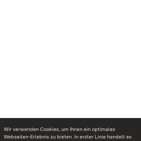
Wir verwenden Cookies, um Ihnen ein optimales
Webseiten-Erlebnis zu bieten. In erster Linie handelt es
Kommen. Staunen. Genießen.