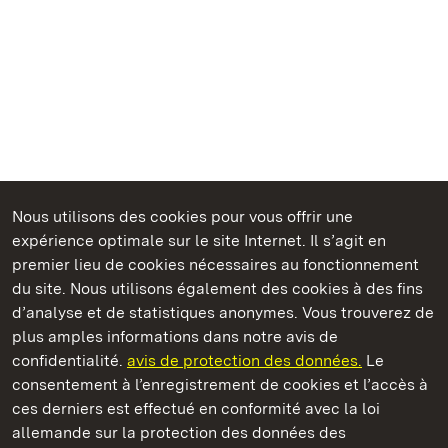
Nous utilisons des cookies pour vous offrir une
expérience optimale sur le site Internet. Il s’agit en
Châteaux et jardins publics du Bade-Wurtemberg
premier lieu de cookies nécessaires au fonctionnement
du site. Nous utilisons également des cookies à des fins
d’analyse et de statistiques anonymes. Vous trouverez de
plus amples informations dans notre avis de
confidentialité.
avis de protection des données.
Le
Château-fort Hochburg d' Emmendingen
consentement à l’enregistrement de cookies et l’accès à
ces derniers est effectué en conformité avec la loi
Châteaux et jardins publics du Bade-Wurtemberg
allemande sur la protection des données des