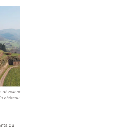
ne dévoilent
du château.
ants du