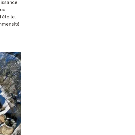
aissance.
pour
’étoile.
immensité