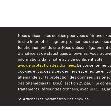
Nous utilisons des cookies pour vous offrir une ex
le site Internet. Il s’agit en premier lieu de cookie
fonctionnement du site. Nous utilisons également d
d’analyse et de statistiques anonymes. Vous trouv
Châteaux et jardins publics du Bade-Wurtem
informations dans notre avis de confidentialité.
avis de protection des données.
Le consentement à
cookies et l’accès à ces derniers est effectué en co
allemande sur la protection des données des télé
des télémédias (TTDSG), section 25 par. 1, le con
Château-fort Hochburg d' Emmendingen
traitement ultérieur des données, avec le RGPD, art.
Afficher les paramètres des cookies