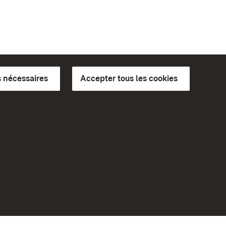
 nécessaires
Accepter tous les cookies
ics du
plus loin
Accueil
Monuments
Rendez-nous visite sur
Facebook
Rendez-nous visite sur
bilité
Instagram
eiten)
Rendez-nous visite sur YouTube