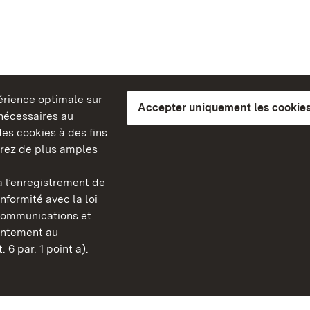
périence optimale sur
Accepter uniquement les cookies
s nécessaires au
es cookies à des fins
erez de plus amples
berg
 l’enregistrement de
Châteaux et jardins publ
nformité avec la loi
Bade-Wurtemberg
communications et
FAQ et réponses
sentement au
Mentions légales
 6 par. 1 point a).
Protection des données
Explications sur l’accessi
BITV-konform (geprüfte S