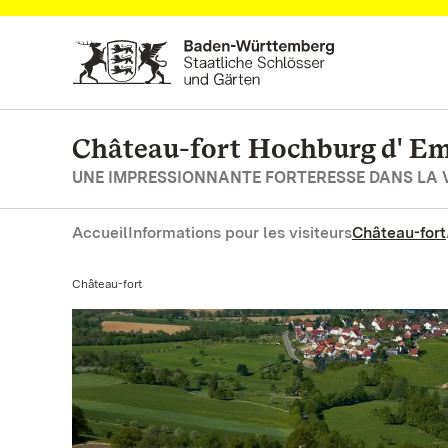
Vers la page d’accueil
Château-fort Hochburg d' 
UNE IMPRESSIONNANTE FORTERESSE DANS LA V
Accueil
Informations pour les visiteurs
Château-fort
Actuel:
Château-fort