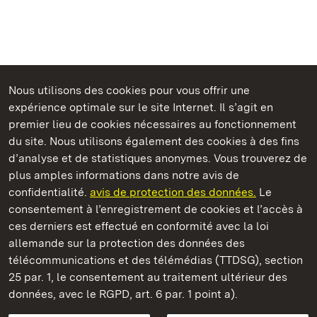
Nous utilisons des cookies pour vous offrir une
expérience optimale sur le site Internet. Il s’agit en
Châteaux et jardins publics du Bade-Wurtemberg
premier lieu de cookies nécessaires au fonctionnement
du site. Nous utilisons également des cookies à des fins
d’analyse et de statistiques anonymes. Vous trouverez de
plus amples informations dans notre avis de
confidentialité.
avis de protection des données.
Le
Château-fort Hochburg d' Emmendingen
consentement à l’enregistrement de cookies et l’accès à
ces derniers est effectué en conformité avec la loi
Châteaux et jardins publics du Bade-Wurtemberg
allemande sur la protection des données des
télécommunications et des télémédias (TTDSG), section
FAQ et réponses
Mentions légales
Protection des données
25 par. 1, le consentement au traitement ultérieur des
Explications sur l’accessibilité
données, avec le RGPD, art. 6 par. 1 point a).
BITV-konform (geprüfte Seiten)