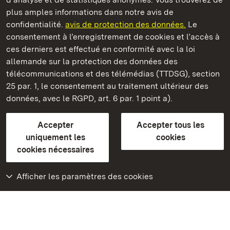
plus amples informations dans notre avis de
confidentialité.
avis de protection des données.
Le
Château-fort Hochburg d' Emmendingen
consentement à l’enregistrement de cookies et l’accès à
ces derniers est effectué en conformité avec la loi
Châteaux et jardins publics du Bade-Wurtemberg
allemande sur la protection des données des
télécommunications et des télémédias (TTDSG), section
FAQ et réponses
Mentions légales
Protection des données
25 par. 1, le consentement au traitement ultérieur des
Explications sur l’accessibilité
données, avec le RGPD, art. 6 par. 1 point a).
BITV-konform (geprüfte Seiten)
Accepter
Accepter tous les
plus loin
uniquement les
cookies
cookies nécessaires
Accueil
Monuments
Afficher les paramètres des cookies
Rendez-nous visite
sur Facebook
Rendez-nous visite
sur Instagram
Rendez-nous visite
sur YouTube