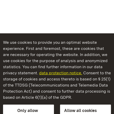
We use cookies to provide you an optimal website
experience. First and foremost, these are cookies that
are necessary for operating the website. In addition, we
use cookies for the purpose of analysis and anonymized
State Palaces and Gardens of Baden-Wuerttemberg
statistics. You can find further information in our data
privacy statement.
data protection notice.
Consent to the
storage of cookies and access thereto is based on § 25(1)
of the TTDSG (Telecommunications and Telemedia Data
Hochburg Castle
Protection Act) and consent to further data processing is
based on Article 6(1)(a) of the GDPR.
State Palaces and Gardens of Baden-Wuerttemberg
Only allow
Allow all cookies