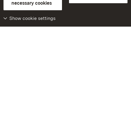
FAQ
Masthead
Data protection
necessary cookies
Declaration on barrier-free access
BITV-konform (geprüfte Seiten)
Show cookie settings
More
Home
Monuments
Visit our Facebook
page
Visit our Instagram
page
Visit our YouTube
channel
Get to know our apps
Google Play Store
App Store for iPhone