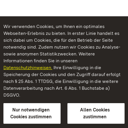
Wir verwenden Cookies, um Ihnen ein optimales
Webseiten-Erlebnis zu bieten. In erster Linie handelt es
Kommen. Staunen. Genießen.
sich dabei um Cookies, die für den Betrieb der Seite
notwendig sind. Zudem nutzen wir Cookies zu Analyse-
sowie anonymen Statistikzwecken. Weitere
Informationen finden Sie in unseren
Datenschutzhinweisen.
Ihre Einwilligung in die
Hochburg bei Emmendingen
Speicherung der Cookies und den Zugriff darauf erfolgt
nach § 25 Abs. 1 TTDSG, die Einwilligung in die weitere
Staatliche Schlösser und Gärten Baden-Württemberg
Datenverarbeitung nach Art. 6 Abs. 1 Buchstabe a)
DSGVO.
Kontakt
FAQ
Impressum
Datenschutz
Gebärdensprache
Leichte Sprache
Erklärung zur Barrierefreiheit
Nur notwendigen
Allen Cookies
BITV-konform (geprüfte Seiten)
Cookies zustimmen
zustimmen