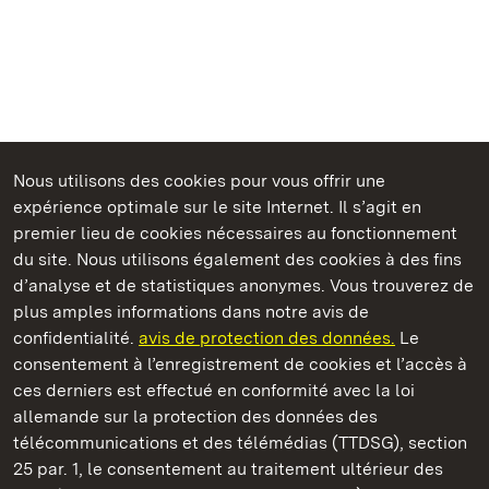
Nous utilisons des cookies pour vous offrir une
expérience optimale sur le site Internet. Il s’agit en
Châteaux et jardins publics du Bade-Wurtemberg
premier lieu de cookies nécessaires au fonctionnement
du site. Nous utilisons également des cookies à des fins
d’analyse et de statistiques anonymes. Vous trouverez de
plus amples informations dans notre avis de
confidentialité.
avis de protection des données.
Le
Château-fort Hochburg d' Emmendingen
consentement à l’enregistrement de cookies et l’accès à
ces derniers est effectué en conformité avec la loi
Châteaux et jardins publics du Bade-Wurtemberg
allemande sur la protection des données des
télécommunications et des télémédias (TTDSG), section
FAQ et réponses
Mentions légales
Protection des données
25 par. 1, le consentement au traitement ultérieur des
Explications sur l’accessibilité