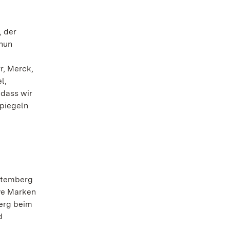
, der
 nun
r, Merck,
l,
 dass wir
spiegeln
rttemberg
ive Marken
erg beim
d