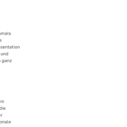
damals
e
sentation
 und
n ganz
em
die
er
ionale