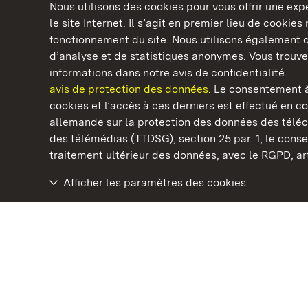
Nous utilisons des cookies pour vous offrir une ex
le site Internet. Il s’agit en premier lieu de cookie
fonctionnement du site. Nous utilisons également d
d’analyse et de statistiques anonymes. Vous trouv
Châteaux et jardins publics du Bade-Wurtem
informations dans notre avis de confidentialité.
avis de protection des données.
Le consentement à
cookies et l’accès à ces derniers est effectué en co
allemande sur la protection des données des télé
des télémédias (TTDSG), section 25 par. 1, le con
Château-fort Hochburg d' Emmendingen
traitement ultérieur des données, avec le RGPD, art.
Afficher les paramètres des cookies