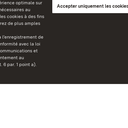
périence optimale sur
Accepter uniquement les cookies
s nécessaires au
es cookies à des fins
erez de plus amples
berg
 l’enregistrement de
Châteaux et jardins publ
nformité avec la loi
Bade-Wurtemberg
communications et
FAQ et réponses
sentement au
Mentions légales
 6 par. 1 point a).
Protection des données
Explications sur l’accessi
BITV-konform (geprüfte S