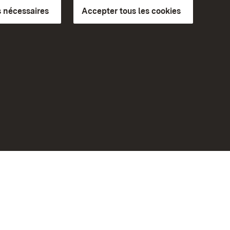
 nécessaires
Accepter tous les cookies
ics du
plus loin
Accueil
Monuments
Rendez-nous visite sur
Facebook
Rendez-nous visite sur
bilité
Instagram
eiten)
Rendez-nous visite sur YouTube
Découvrez nos applications
Google Play Store
App Store for iPhone