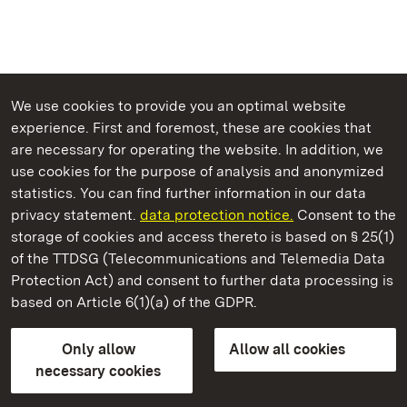
We use cookies to provide you an optimal website
experience. First and foremost, these are cookies that
are necessary for operating the website. In addition, we
use cookies for the purpose of analysis and anonymized
State Palaces and Gardens of Baden-Wuerttemberg
statistics. You can find further information in our data
privacy statement.
data protection notice.
Consent to the
storage of cookies and access thereto is based on § 25(1)
of the TTDSG (Telecommunications and Telemedia Data
Hochburg Castle
Protection Act) and consent to further data processing is
based on Article 6(1)(a) of the GDPR.
State Palaces and Gardens of Baden-Wuerttemberg
Only allow
Allow all cookies
FAQ
Masthead
Data protection
necessary cookies
Declaration on barrier-free access