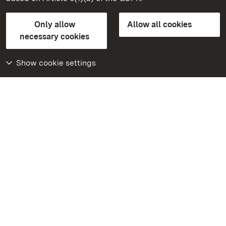
State Palaces and Gardens of Baden-Wuerttemberg
Only allow
Allow all cookies
FAQ
Masthead
Data protection
necessary cookies
Declaration on barrier-free access
BITV-konform (geprüfte Seiten)
Show cookie settings
More
Home
Monuments
Visit our Facebook
page
Visit our Instagram
page
Visit our YouTube
channel
Get to know our apps
Google Play Store
App Store for iPhone