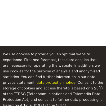
We use cookies to provide you an optimal website
experience. First and foremost, these are cookies that
are necessary for operating the website. In addition, we
use cookies for the purpose of analysis and anonymized
State Palaces and Gardens of Baden-Wuerttemberg
statistics. You can find further information in our data
privacy statement.
data protection notice.
Consent to the
storage of cookies and access thereto is based on § 25(1)
of the TTDSG (Telecommunications and Telemedia Data
Hochburg Castle
Protection Act) and consent to further data processing is
based on Article 6(1)(a) of the GDPR.