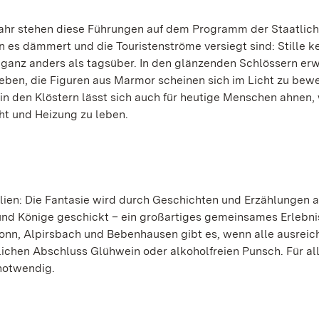
hjahr stehen diese Führungen auf dem Programm der Staatlic
es dämmert und die Touristenströme versiegt sind: Stille keh
s ganz anders als tagsüber. In den glänzenden Schlössern e
ben, die Figuren aus Marmor scheinen sich im Licht zu bew
 in den Klöstern lässt sich auch für heutige Menschen ahnen,
ht und Heizung zu leben.
ien: Die Fantasie wird durch Geschichten und Erzählungen a
und Könige geschickt – ein großartiges gemeinsames Erlebnis
ronn, Alpirsbach und Bebenhausen gibt es, wenn alle ausreic
ichen Abschluss Glühwein oder alkoholfreien Punsch. Für al
notwendig.