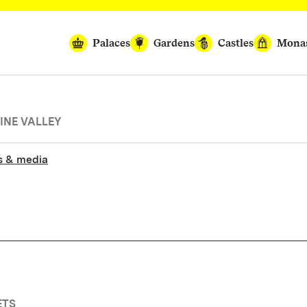
Palaces
Gardens
Castles
Monas
INE VALLEY
s & media
ETS