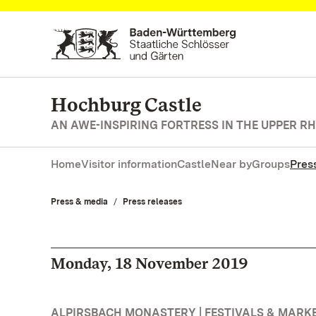
Navigate to main page
Hochburg Castle
AN AWE-INSPIRING FORTRESS IN THE UPPER RH
Home
Visitor information
Castle
Near by
Groups
Pres
Press & media
Press releases
Monday, 18 November 2019
ALPIRSBACH MONASTERY | FESTIVALS & MARK