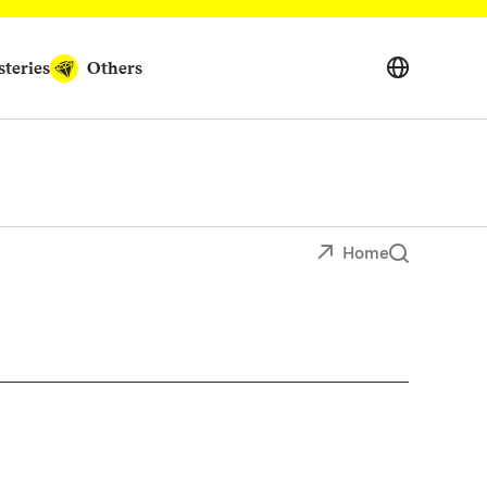
teries
Others
Home