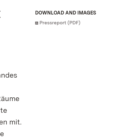
t
DOWNLOAD AND IMAGES
Pressreport (PDF)
andes
 Räume
te
en mit.
te