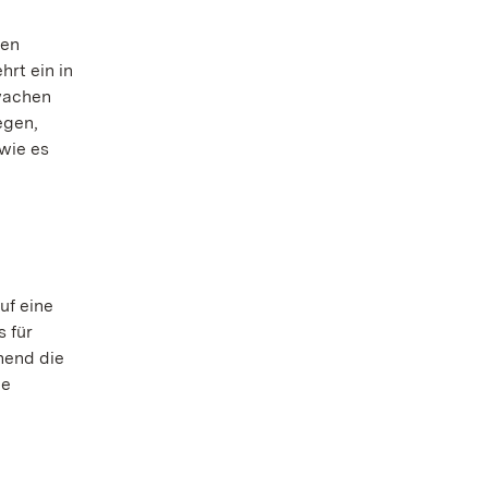
hen
rt ein in
rwachen
egen,
 wie es
uf eine
 für
hend die
le