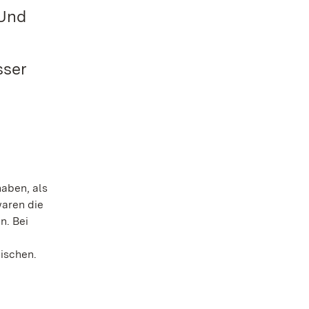
 Und
sser
haben, als
waren die
n. Bei
ischen.